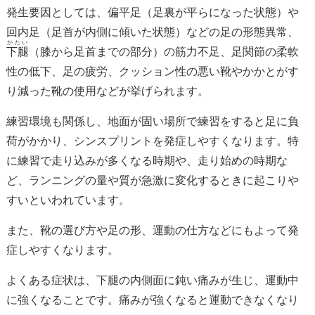
発生要因としては、偏平足（足裏が平らになった状態）や
回内足（足首が内側に傾いた状態）などの足の形態異常、
かたい
下腿
（膝から足首までの部分）の筋力不足、足関節の柔軟
性の低下、足の疲労、クッション性の悪い靴やかかとがす
り減った靴の使用などが挙げられます。
練習環境も関係し、地面が固い場所で練習をすると足に負
荷がかかり、シンスプリントを発症しやすくなります。特
に練習で走り込みが多くなる時期や、走り始めの時期な
ど、ランニングの量や質が急激に変化するときに起こりや
すいといわれています。
また、靴の選び方や足の形、運動の仕方などにもよって発
症しやすくなります。
よくある症状は、下腿の内側面に鈍い痛みが生じ、運動中
に強くなることです。痛みが強くなると運動できなくなり