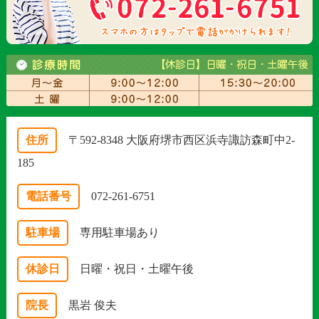
住所
〒592-8348 大阪府堺市西区浜寺諏訪森町中2-
185
電話番号
072-261-6751
駐車場
専用駐車場あり
休診日
日曜・祝日・土曜午後
院長
黒岩 俊夫