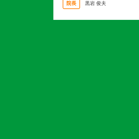
院長
黒岩 俊夫