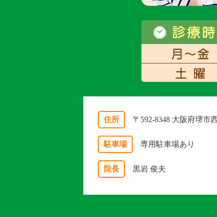
住所
〒592-8348 大阪府堺
駐車場
専用駐車場あり
院長
黒岩 俊夫