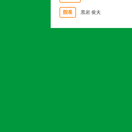
院長
黒岩 俊夫