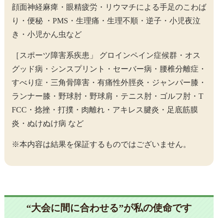
顔面神経麻痺・眼精疲労・リウマチによる手足のこわば
り・便秘 ・PMS・生理痛・生理不順・逆子・小児夜泣
き・小児かん虫など
［スポーツ障害系疾患」 グロインペイン症候群・オス
グッド病・シンスプリント・セーバー病・腰椎分離症・
すべり症・三角骨障害・有痛性外脛炎・ジャンパー膝・
ランナー膝・野球肘・野球肩・テニス肘・ゴルフ肘・T
FCC・捻挫・打撲・肉離れ・アキレス腱炎・足底筋膜
炎・ぬけぬけ病 など
※本内容は結果を保証するものではございません。
“大会に間に合わせる”が私の使命です