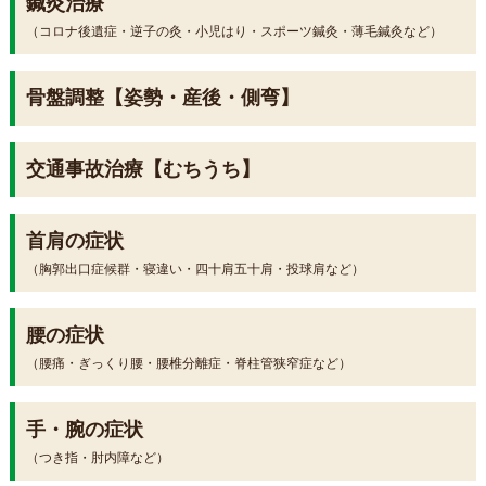
鍼灸治療
（コロナ後遺症・逆子の灸・小児はり・スポーツ鍼灸・薄毛鍼灸など）
骨盤調整【姿勢・産後・側弯】
交通事故治療【むちうち】
首肩の症状
（胸郭出口症候群・寝違い・四十肩五十肩・投球肩など）
腰の症状
（腰痛・ぎっくり腰・腰椎分離症・脊柱管狭窄症など）
手・腕の症状
（つき指・肘内障など）