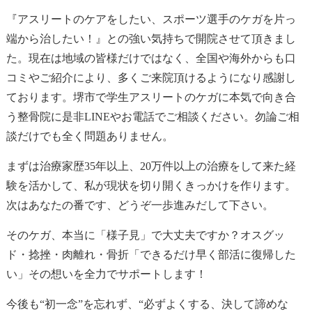
『アスリートのケアをしたい、スポーツ選手のケガを片っ
端から治したい！』との強い気持ちで開院させて頂きまし
た。現在は地域の皆様だけではなく、全国や海外からも口
コミやご紹介により、多くご来院頂けるようになり感謝し
ております。堺市で学生アスリートのケガに本気で向き合
う整骨院に是非LINEやお電話でご相談ください。勿論ご相
談だけでも全く問題ありません。
まずは治療家歴35年以上、20万件以上の治療をして来た経
験を活かして、私が現状を切り開くきっかけを作ります。
次はあなたの番です、どうぞ一歩進みだして下さい。
そのケガ、本当に「様子見」で大丈夫ですか？オスグッ
ド・捻挫・肉離れ・骨折「できるだけ早く部活に復帰した
い」その想いを全力でサポートします！
今後も“初一念”を忘れず、“必ずよくする、決して諦めな