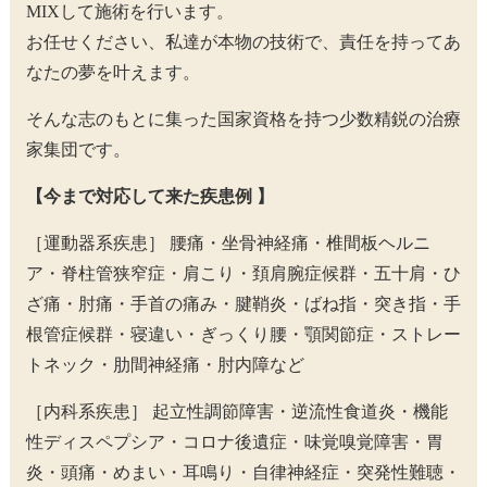
MIXして施術を行います。
お任せください、私達が本物の技術で、責任を持ってあ
なたの夢を叶えます。
そんな志のもとに集った国家資格を持つ少数精鋭の治療
家集団です。
【今まで対応して来た疾患例 】
［運動器系疾患］ 腰痛・坐骨神経痛・椎間板ヘルニ
ア・脊柱管狭窄症・肩こり・頚肩腕症候群・五十肩・ひ
ざ痛・肘痛・手首の痛み・腱鞘炎・ばね指・突き指・手
根管症候群・寝違い・ぎっくり腰・顎関節症・ストレー
トネック・肋間神経痛・肘内障など
［内科系疾患］ 起立性調節障害・逆流性食道炎・機能
性ディスペプシア・コロナ後遺症・味覚嗅覚障害・胃
炎・頭痛・めまい・耳鳴り・自律神経症・突発性難聴・